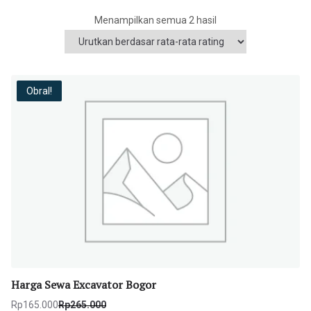
D
Menampilkan semua 2 hasil
i
u
r
u
Obral!
t
k
a
n
m
e
n
u
r
u
t
Harga Sewa Excavator Bogor
p
Rp
165.000
Rp
265.000