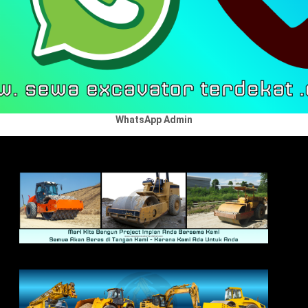
WhatsApp Admin