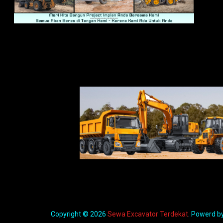
Copyright © 2026
Sewa Excavator Terdekat
. Powerd b