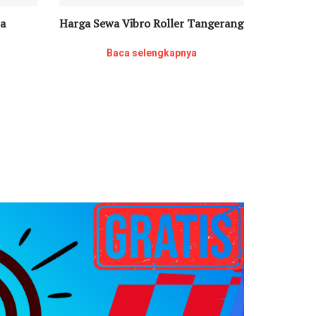
ta
Harga Sewa Vibro Roller Tangerang
Baca selengkapnya