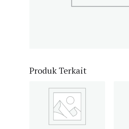
Produk Terkait