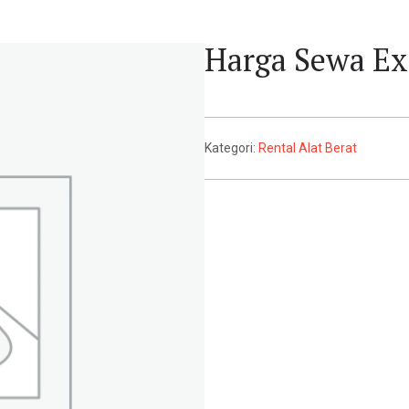
Harga Sewa Ex
Kategori:
Rental Alat Berat