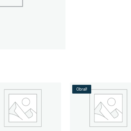
Obral!