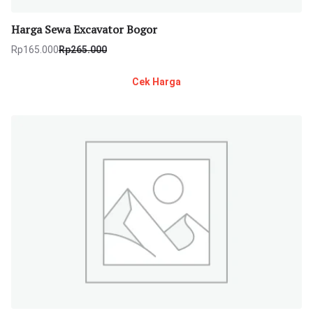
Harga Sewa Excavator Bogor
Rp
165.000
Rp
265.000
Harga
Harga
aslinya
saat
Cek Harga
adalah:
ini
Rp265.000.
adalah:
Rp165.000.